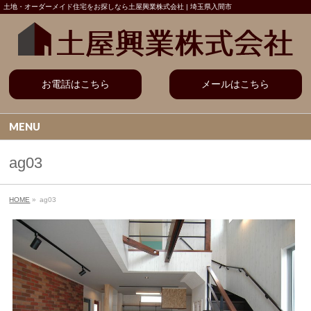
土地・オーダーメイド住宅をお探しなら土屋興業株式会社 | 埼玉県入間市
お電話はこちら
メールはこちら
MENU
ag03
HOME
»
ag03