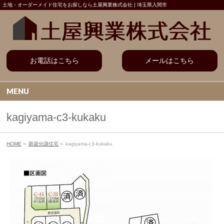
土地・オーダーメイド住宅をお探しなら土屋興業株式会社 | 埼玉県入間市
お電話はこちら
メールはこちら
MENU
kagiyama-c3-kukaku
HOME
»
新築分譲住宅
»
kagiyama-c3-kukaku