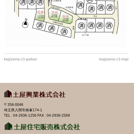
kagiyama-c3-gaikan
kagiyama-c3-map
〒358-0046
埼玉県入間市南峯174-1
TEL : 04-2936-1256 FAX : 04-2936-2569