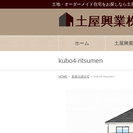
土地・オーダーメイド住宅をお探しなら土屋
ホーム
土屋興
kubo4-ritsumen
HOME
»
新築分譲住宅
»
kubo4-ritsumen