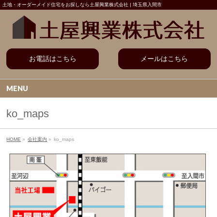
土地・オーダーメイド住宅をお探しなら土屋興業株式会社 | 埼玉県入間市
お電話はこちら
メールはこちら
MENU
ko_maps
HOME
»
会社案内
»
ko_maps