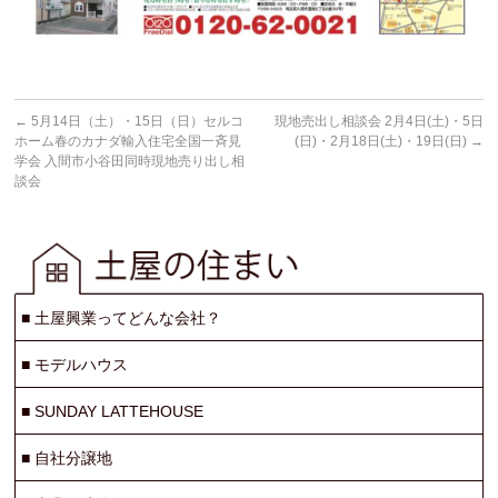
←
5月14日（土）・15日（日）セルコ
現地売出し相談会 2月4日(土)・5日
ホーム春のカナダ輸入住宅全国一斉見
(日)・2月18日(土)・19日(日)
→
学会 入間市小谷田同時現地売り出し相
談会
■
土屋興業ってどんな会社？
■
モデルハウス
■
SUNDAY LATTEHOUSE
■
自社分譲地