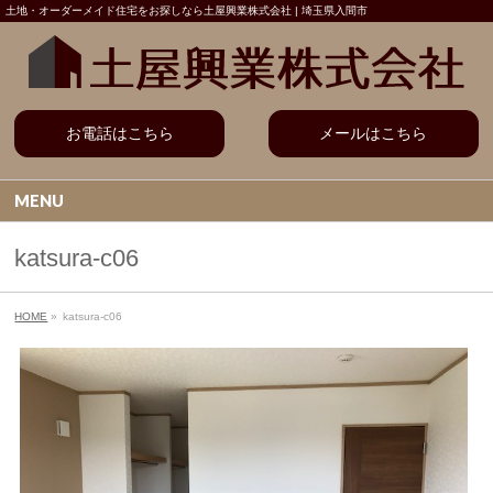
土地・オーダーメイド住宅をお探しなら土屋興業株式会社 | 埼玉県入間市
お電話はこちら
メールはこちら
MENU
katsura-c06
HOME
»
katsura-c06