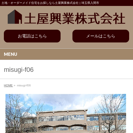
土地・オーダーメイド住宅をお探しなら土屋興業株式会社 | 埼玉県入間市
お電話はこちら
メールはこちら
MENU
misugi-f06
HOME
»
misugi-f06