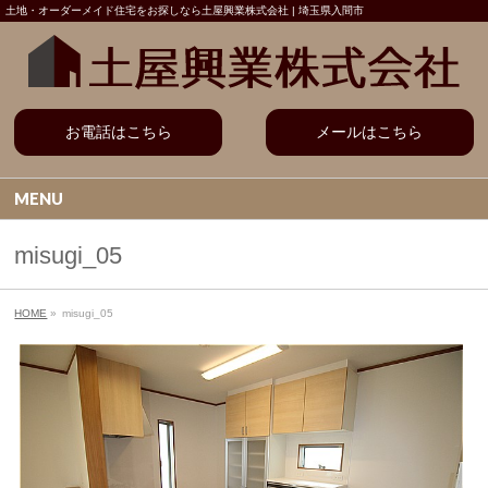
土地・オーダーメイド住宅をお探しなら土屋興業株式会社 | 埼玉県入間市
お電話はこちら
メールはこちら
MENU
misugi_05
HOME
»
misugi_05