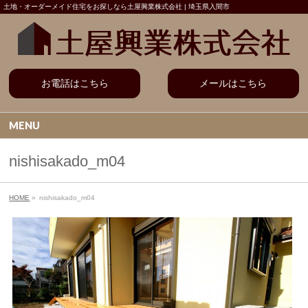
土地・オーダーメイド住宅をお探しなら土屋興業株式会社 | 埼玉県入間市
お電話はこちら
メールはこちら
MENU
nishisakado_m04
HOME
»
nishisakado_m04