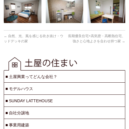
←
自然、光、風を感じる吹き抜け・ウ
長期優良住宅+高気密・高断熱住宅、
ッドデッキの家
強さと心地よさを合わせ持つ家
→
■
土屋興業ってどんな会社？
■
モデルハウス
■
SUNDAY LATTEHOUSE
■
自社分譲地
■
事業用建築