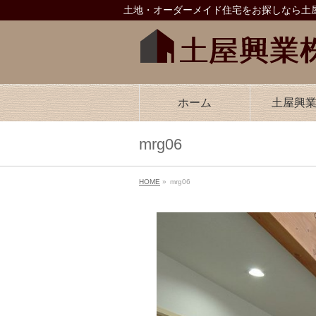
土地・オーダーメイド住宅をお探しなら土屋
ホーム
土屋興
mrg06
HOME
»
mrg06