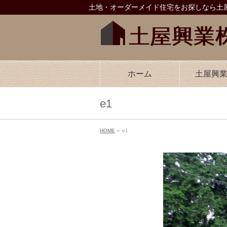
土地・オーダーメイド住宅をお探しなら土屋
ホーム
土屋興
e1
HOME
»
e1