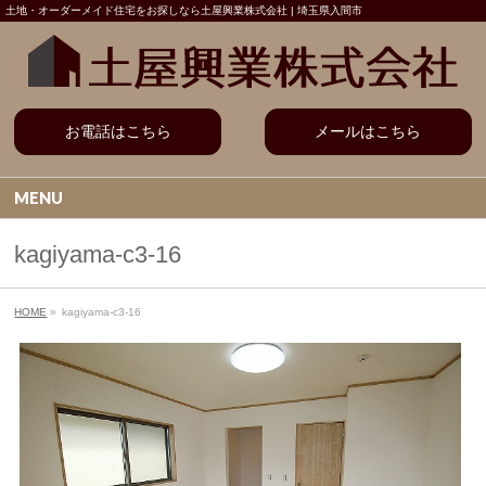
土地・オーダーメイド住宅をお探しなら土屋興業株式会社 | 埼玉県入間市
お電話はこちら
メールはこちら
MENU
kagiyama-c3-16
HOME
»
kagiyama-c3-16